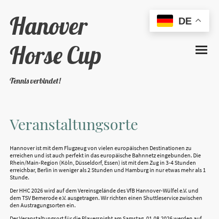
Hanover
DE
Horse Cup
Tennis verbindet!
Veranstaltungsorte
Hannover ist mit dem Flugzeug von vielen europäischen Destinationen zu
erreichen und ist auch perfekt in das europäische Bahnnetz eingebunden. Die
Rhein/Main-Region (Köln, Düsseldorf, Essen) ist mit dem Zug in 3-4 Stunden
erreichbar, Berlin in weniger als 2 Stunden und Hamburg in nur etwas mehr als 1
Stunde.
Der HHC 2026 wird auf dem Vereinsgelände des VfB Hannover-Wülfel e.V. und
dem TSV Bemerode e.V. ausgetragen. Wir richten einen Shuttleservice zwischen
den Austragungsorten ein.
Der Veranstaltungsort für die Playersnight am Samstag, 01.08.2026 werden auf